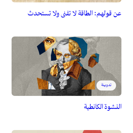
عن قولهم: الطاقة لا تفنى ولا تستحدث
تدوينة
النشوة الكانطية