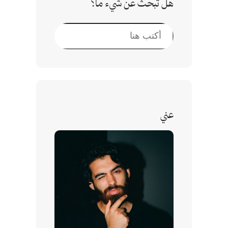
هل تبحث عن شيء ما؟
ا
ل
ب
ح
ث
عني