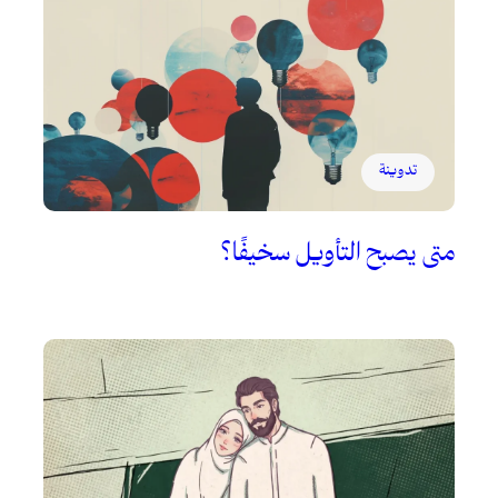
تدوينة
متى يصبح التأويل سخيفًا؟