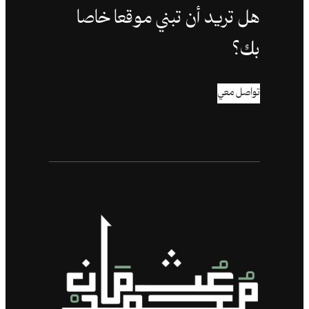
هل تريد أن تبني موقعا خاصا
بك؟
تواصل معي